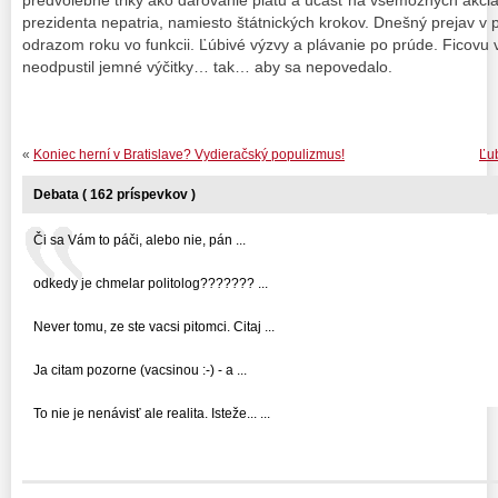
predvolebné triky ako darovanie platu a účasť na všemožných akciá
prezidenta nepatria, namiesto štátnických krokov. Dnešný prejav v
odrazom roku vo funkcii. Ľúbivé výzvy a plávanie po prúde. Ficovu vlá
neodpustil jemné výčitky… tak… aby sa nepovedalo.
«
Koniec herní v Bratislave? Vydieračský populizmus!
Ľu
Debata ( 162 príspevkov )
Či sa Vám to páči, alebo nie, pán ...
odkedy je chmelar politolog??????? ...
Never tomu, ze ste vacsi pitomci. Citaj ...
Ja citam pozorne (vacsinou :-) - a ...
To nie je nenávisť ale realita. Isteže... ...