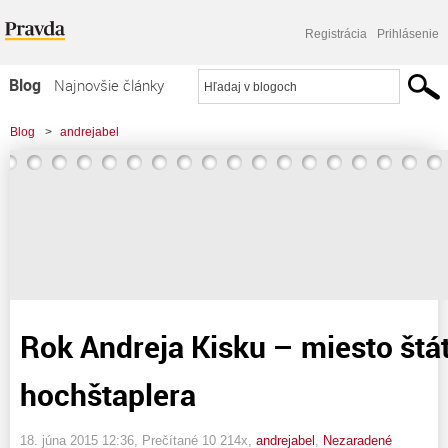
Registrácia
Prihlásenie
Blog
Najnovšie články
Najčítanejšie články
Blog
>
andrejabel
Najkomentovanejšie články
>
Rok Andreja Kisku – miesto štátnika máme hochštaplera
Zoznam blogov
Komerčné blogy
Rok Andreja Kisku – miesto št
hochštaplera
18. júna 2015 12:36
, Prečítané 10 214x,
andrejabel
,
Nezaradené