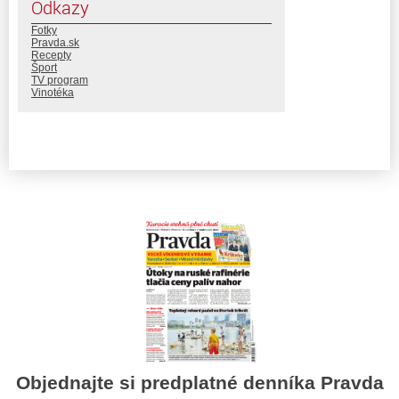
Odkazy
Fotky
Pravda.sk
Recepty
Šport
TV program
Vinotéka
Objednajte si predplatné denníka Pravda