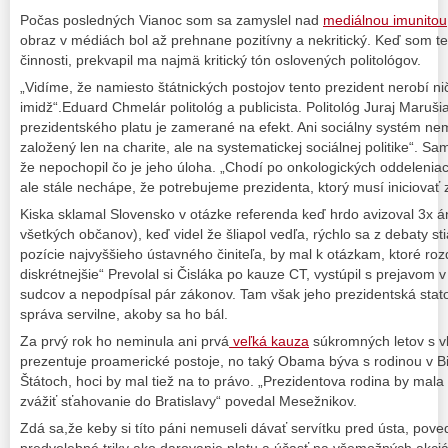
Počas posledných Vianoc som sa zamyslel nad
mediálnou imunitou
obraz v médiách bol až prehnane pozitívny a nekritický. Keď som ter
činnosti, prekvapil ma najmä kritický tón oslovených politológov.
„Vidíme, že namiesto štátnických postojov tento prezident nerobí nič
imidž“.Eduard Chmelár politológ a publicista. Politológ Juraj Maruš
prezidentského platu je zamerané na efekt. Ani sociálny systém ne
založený len na charite, ale na systematickej sociálnej politike“. 
že nepochopil čo je jeho úloha. „Chodí po onkologických oddeleniac
ale stále nechápe, že potrebujeme prezidenta, ktorý musí iniciova
Kiska sklamal Slovensko v otázke referenda keď hrdo avizoval 3x án
všetkých občanov), keď videl že šliapol vedľa, rýchlo sa z debaty sti
pozície najvyššieho ústavného činiteľa, by mal k otázkam, ktoré roz
diskrétnejšie“ Prevolal si Čisláka po kauze CT, vystúpil s prejavom
sudcov a nepodpísal pár zákonov. Tam však jeho prezidentská stato
správa servilne, akoby sa ho bál.
Za prvý rok ho neminula ani prvá
veľká kauza
súkromných letov s v
prezentuje proamerické postoje, no taký Obama býva s rodinou v B
Štátoch, hoci by mal tiež na to právo. „Prezidentova rodina by mala
zvážiť sťahovanie do Bratislavy“ povedal Mesežnikov.
Zdá sa,že keby si títo páni nemuseli dávať servítku pred ústa, poved