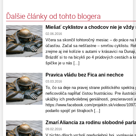
Ďalšie články od tohto blogera
Miešať cyklistov a chodcov nie je vždy 
02.06.2016
Včera sa skončil tohtoročný mesiac – do práce na b
účasťou. Začal sa nešťastne – smrťou cyklistu. Rek
zrejme aj iné kolízie s autami v krásavici na Dunaji,
Brázdiť si to na bicykli po 4 prúdových cestách a 
špičke je u nás [...]
Pravica vládu bez Fica ani nechce
03.03.2016
To, čo sa deje na pravej strane politického spektr
neficovoliča napĺňať čistou frustráciou. Pre ilustráci
ukážky ich predvolebnej geniálnosti, prezieravosti
https://www.facebook.com/projektn.sk/videos/1097
podarilo spojiť pri štrajkoch [...]
Zmarí Aliancia za rodinu slobodné par
09.02.2016
V týchto dňoch vrcholí predvolebný boj, vyplavuje s