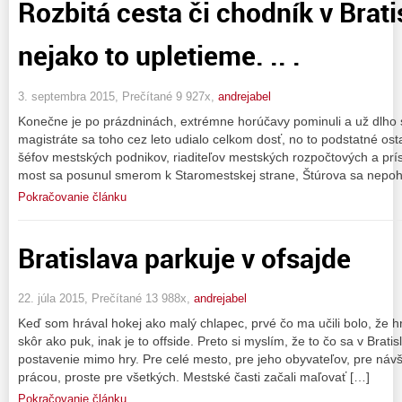
Rozbitá cesta či chodník v Brati
nejako to upletieme. .. .
3. septembra 2015, Prečítané 9 927x,
andrejabel
Konečne je po prázdninách, extrémne horúčavy pominuli a už dlho
magistráte sa toho cez leto udialo celkom dosť, no to podstatné ost
šéfov mestských podnikov, riaditeľov mestských rozpočtových a prí
most sa posunul smerom k Staromestskej strane, Štúrova sa nepoh
Pokračovanie článku
Bratislava parkuje v ofsajde
22. júla 2015, Prečítané 13 988x,
andrejabel
Keď som hrával hokej ako malý chlapec, prvé čo ma učili bolo, že
skôr ako puk, inak je to offside. Preto si myslím, že to čo sa v Brati
postavenie mimo hry. Pre celé mesto, pre jeho obyvateľov, pre náv
prácou, proste pre všetkých. Mestské časti začali maľovať […]
Pokračovanie článku