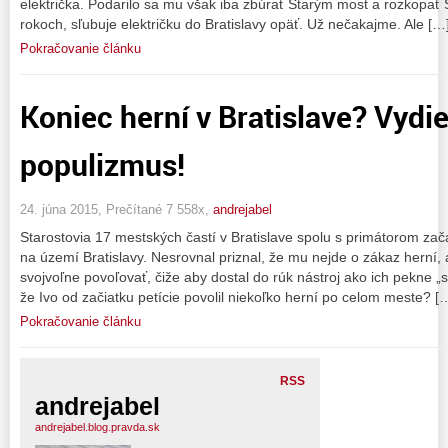
električka. Podarilo sa mu však iba zbúrať Starým most a rozkopať 
rokoch, sľubuje električku do Bratislavy opäť. Už nečakajme. Ale […
Pokračovanie článku
Koniec herní v Bratislave? Vydi
populizmus!
24. júna 2015, Prečítané 7 558x,
andrejabel
Starostovia 17 mestských častí v Bratislave spolu s primátorom zača
na území Bratislavy. Nesrovnal priznal, že mu nejde o zákaz herní,
svojvoľne povoľovať, čiže aby dostal do rúk nástroj ako ich pekne „
že Ivo od začiatku petície povolil niekoľko herní po celom meste? [
Pokračovanie článku
RSS
andrejabel
andrejabel.blog.pravda.sk