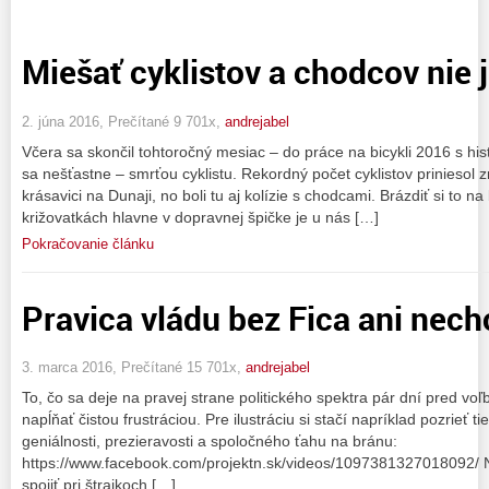
Miešať cyklistov a chodcov nie j
2. júna 2016, Prečítané 9 701x,
andrejabel
Včera sa skončil tohtoročný mesiac – do práce na bicykli 2016 s hi
sa nešťastne – smrťou cyklistu. Rekordný počet cyklistov priniesol zr
krásavici na Dunaji, no boli tu aj kolízie s chodcami. Brázdiť si to n
križovatkách hlavne v dopravnej špičke je u nás […]
Pokračovanie článku
Pravica vládu bez Fica ani nech
3. marca 2016, Prečítané 15 701x,
andrejabel
To, čo sa deje na pravej strane politického spektra pár dní pred vo
napĺňať čistou frustráciou. Pre ilustráciu si stačí napríklad pozrieť t
geniálnosti, prezieravosti a spoločného ťahu na bránu:
https://www.facebook.com/projektn.sk/videos/1097381327018092/ Na
spojiť pri štrajkoch […]