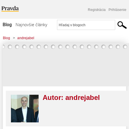
Registrácia
Prihlásenie
Blog
Najnovšie články
Najčítanejšie články
Blog
>
andrejabel
Najkomentovanejšie články
Zoznam blogov
Komerčné blogy
Autor:
andrejabel