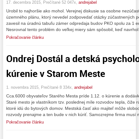
17. decembra 2015, Prečítané 52 047x,
andrejabel
Urobil to najhoršie ako mohol. Verejnej diskusie sa osobne nezúčastn
územného plánu, ktorý nevedel zodpovedať otázky zúčastnených po
zavesil na úradnú tabuľu zámer odpredaja budov PKO spolu za 1 e
Nesrovnal tento problém do veľkej miery sám spôsobil, keď navrhol
Pokračovanie článku
Ondrej Dostál a detská psycholo
kúrenie v Starom Meste
1. novembra 2015, Prečítané 8 334x,
andrejabel
Cca.6000 obyvateľov Starého Mesta príde 1.12. o kúrenie a dodávku
Staré mesto je vlastníkom tzv. poslednej míle rozvodov tepla, čiže r
ktoré idú do bytových domov. Mestská časť ako majiteľ môže slobo
rozvody prenajme a ten bude v nich kúriť. Samozrejme firma musí 
Pokračovanie článku