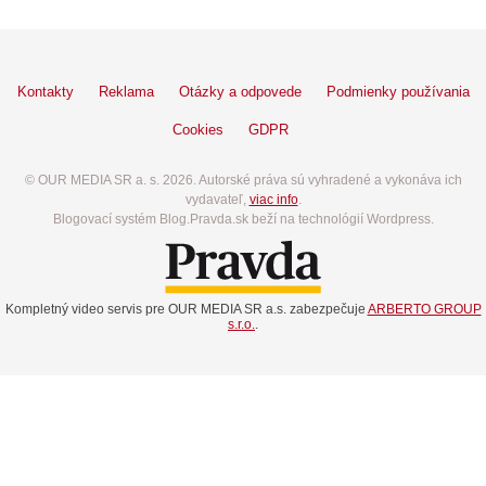
Kontakty
Reklama
Otázky a odpovede
Podmienky používania
Cookies
GDPR
© OUR MEDIA SR a. s. 2026. Autorské práva sú vyhradené a vykonáva ich
vydavateľ,
viac info
.
Blogovací systém Blog.Pravda.sk beží na technológií Wordpress.
Kompletný video servis pre OUR MEDIA SR a.s. zabezpečuje
ARBERTO GROUP
s.r.o.
.