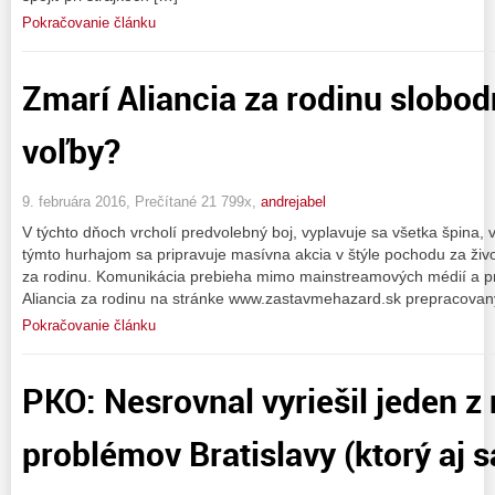
Pokračovanie článku
Zmarí Aliancia za rodinu slobo
voľby?
9. februára 2016, Prečítané 21 799x,
andrejabel
V týchto dňoch vrcholí predvolebný boj, vyplavuje sa všetka špina, v
týmto hurhajom sa pripravuje masívna akcia v štýle pochodu za život
za rodinu. Komunikácia prebieha mimo mainstreamových médií a pr
Aliancia za rodinu na stránke www.zastavmehazard.sk prepracova
Pokračovanie článku
PKO: Nesrovnal vyriešil jeden z
problémov Bratislavy (ktorý aj 