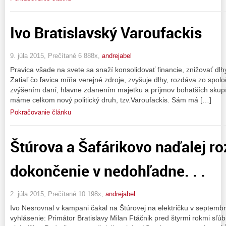
Ivo Bratislavský Varoufackis
9. júla 2015, Prečítané 6 888x,
andrejabel
Pravica všade na svete sa snaží konsolidovať financie, znižovať dlh
Zatiaľ čo ľavica míňa verejné zdroje, zvyšuje dlhy, rozdáva zo spol
zvýšením daní, hlavne zdanením majetku a príjmov bohatších skupín
máme celkom nový politický druh, tzv.Varoufackis. Sám má […]
Pokračovanie článku
Štúrova a Šafárikovo naďalej r
dokončenie v nedohľadne. . .
2. júla 2015, Prečítané 10 198x,
andrejabel
Ivo Nesrovnal v kampani čakal na Štúrovej na električku v septembr
vyhlásenie: Primátor Bratislavy Milan Ftáčnik pred štyrmi rokmi sľú